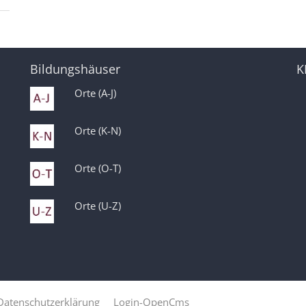
Bildungshäuser
K
Orte (A-J)
Orte (K-N)
Orte (O-T)
Orte (U-Z)
Datenschutzerklärung
Login-OpenCms