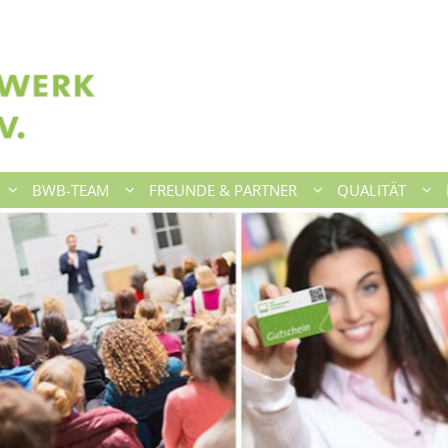
BWB-TEAM
FREUNDE & PARTNER
QUALITÄT
lick das Jahresprogramm
i heruntergeladen.