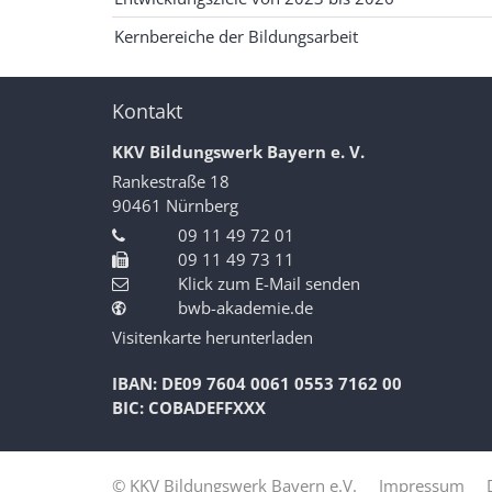
Kernbereiche der Bildungsarbeit
Kontakt
KKV Bildungswerk Bayern e. V.
Rankestraße 18
90461
Nürnberg
09 11 49 72 01
09 11 49 73 11
Klick zum E-Mail senden
bwb-akademie.de
Visitenkarte herunterladen
IBAN: DE09 7604 0061 0553 7162 00
BIC: COBADEFFXXX
© KKV Bildungswerk Bayern e.V.
Impressum